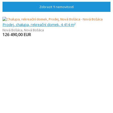
Zobrazit
1
nemovitostí
Prodej, chalupa, rekreační domek, 4 414 m
2
Nová Bošáca
,
Nová Bošáca
126 490,00
EUR