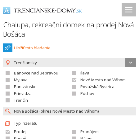
Chalupa, rekreační domek na prodej Nová
Bošáca
Uložiť toto hladanie
Trenčiansky
Bánovce nad Bebravou
Ilava
Myjava
Nové Mesto nad Váhom
Partizánske
Považská Bystrica
Prievidza
Púchov
Trenčín
Typ inzerátu
Prodej
Pronájem
Koupě
Nájem