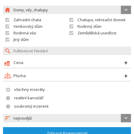
Domy, vily, chalupy
Zahradní chata
Chalupa, rekreační domek
Venkovský dům
Rodinný dům
Rodinná vila
Zemědělská usedlost
Jiný dům
Cena
Plocha
všechny inzeráty
realitní kancelář
soukromý inzerent
nejnovější
Zobrazit
0
nemovitostí