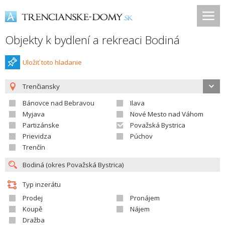
Objekty k bydlení a rekreaci Bodiná
Uložiť toto hladanie
Trenčiansky
Bánovce nad Bebravou
Ilava
Myjava
Nové Mesto nad Váhom
Partizánske
Považská Bystrica
Prievidza
Púchov
Trenčín
Typ inzerátu
Prodej
Pronájem
Koupě
Nájem
Dražba