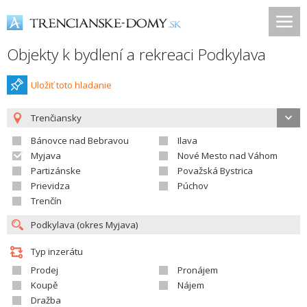
Objekty k bydlení a rekreaci Podkylava
Uložiť toto hladanie
Trenčiansky
Bánovce nad Bebravou
Ilava
Myjava
Nové Mesto nad Váhom
Partizánske
Považská Bystrica
Prievidza
Púchov
Trenčín
Typ inzerátu
Prodej
Pronájem
Koupě
Nájem
Dražba