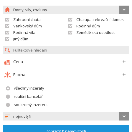
Domy, vily, chalupy
Zahradní chata
Chalupa, rekreační domek
Venkovský dům
Rodinný dům
Rodinná vila
Zemědělská usedlost
Jiný dům
Cena
Plocha
všechny inzeráty
realitní kancelář
soukromý inzerent
nejnovější
Zobrazit
0
nemovitostí