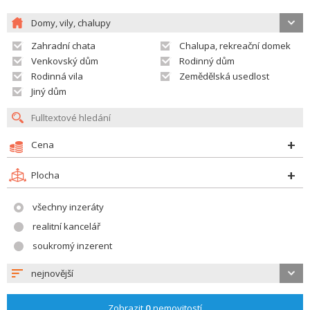
Domy, vily, chalupy
Zahradní chata
Chalupa, rekreační domek
Venkovský dům
Rodinný dům
Rodinná vila
Zemědělská usedlost
Jiný dům
Cena
Plocha
všechny inzeráty
realitní kancelář
soukromý inzerent
nejnovější
Zobrazit
0
nemovitostí