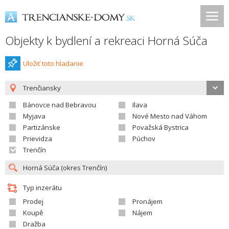
Objekty k bydlení a rekreaci Horná Súča
Uložiť toto hladanie
Trenčiansky
Bánovce nad Bebravou
Ilava
Myjava
Nové Mesto nad Váhom
Partizánske
Považská Bystrica
Prievidza
Púchov
Trenčín
Typ inzerátu
Prodej
Pronájem
Koupě
Nájem
Dražba