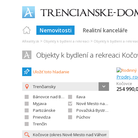
Nemovitosti
Realitní kanceláře
>
>
AReality.sk
Objekty k bydlení a rekreaci
Objekty k bydlení a rekreac
Objekty k bydlení a rekreaci Kočo
Uložiť toto hladanie
Prodej, r
Kočovce
Trenčiansky
254 990,
Bánovce nad Bebravou
Ilava
Myjava
Nové Mesto nad Váhom
Partizánske
Považská Bystrica
Prievidza
Púchov
Trenčín