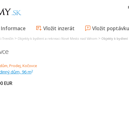
Informace
Vložit inzerát
Vložit poptávk
>
>
i Trenčín
Objekty k bydlení a rekreaci Nové Mesto nad Váhom
Objekty k bydlení
vce
odinný dům, 96 m
2
00
EUR