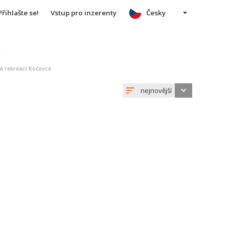
Přihlašte se!
Vstup pro inzerenty
Česky
u
 a rekreaci Kočovce
nejnovější