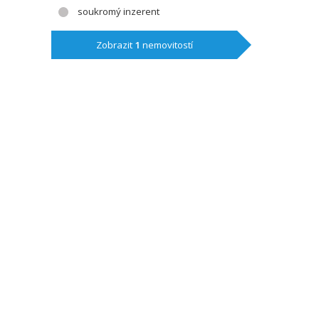
soukromý inzerent
Zobrazit
1
nemovitostí