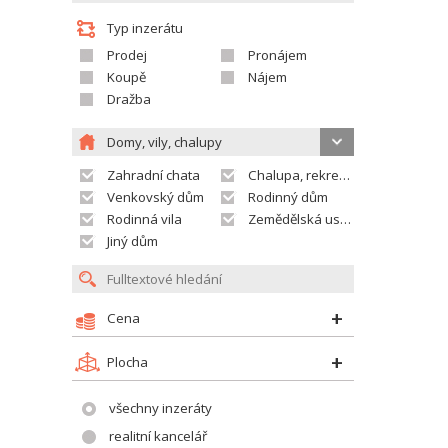
Typ inzerátu
Prodej
Pronájem
Koupě
Nájem
Dražba
Domy, vily, chalupy
Zahradní chata
Chalupa, rekreační domek
Venkovský dům
Rodinný dům
Rodinná vila
Zemědělská usedlost
Jiný dům
Cena
Plocha
všechny inzeráty
realitní kancelář