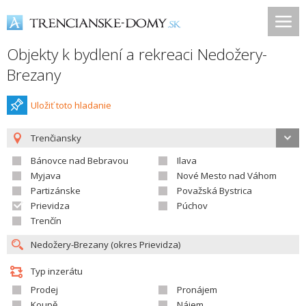
Objekty k bydlení a rekreaci Nedožery-
Brezany
Uložiť toto hladanie
Trenčiansky
Bánovce nad Bebravou
Ilava
Myjava
Nové Mesto nad Váhom
Partizánske
Považská Bystrica
Prievidza
Púchov
Trenčín
Typ inzerátu
Prodej
Pronájem
Koupě
Nájem