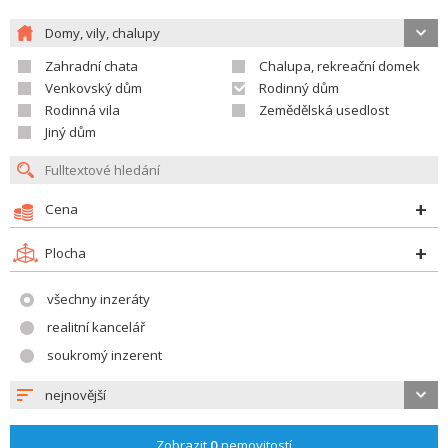
Domy, vily, chalupy
Zahradní chata
Chalupa, rekreační domek
Venkovský dům
Rodinný dům
Rodinná vila
Zemědělská usedlost
Jiný dům
Cena
Plocha
všechny inzeráty
realitní kancelář
soukromý inzerent
nejnovější
Zobrazit
0
nemovitostí