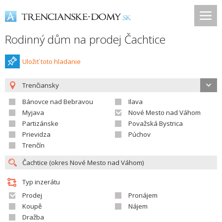
Rodinný dům na prodej Čachtice
Uložiť toto hladanie
Trenčiansky
Bánovce nad Bebravou
Ilava
Myjava
Nové Mesto nad Váhom
Partizánske
Považská Bystrica
Prievidza
Púchov
Trenčín
Typ inzerátu
Prodej
Pronájem
Koupě
Nájem
Dražba