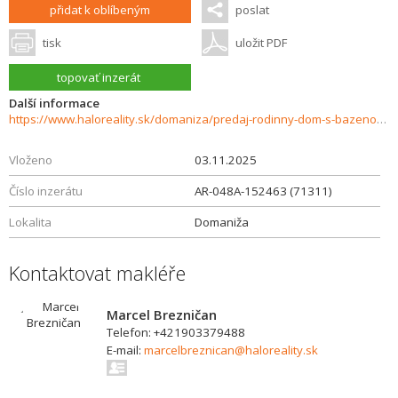
přidat k oblíbeným
poslat
tisk
uložit PDF
topovať inzerát
Další informace
https://www.haloreality.sk/domaniza/predaj-rodinny-dom-s-bazenom-domaniza---exkluzivne-halo-reality/71311
Vloženo
03.11.2025
Číslo inzerátu
AR-048A-152463 (71311)
Lokalita
Domaniža
Kontaktovat makléře
Marcel Brezničan
Telefon: +421903379488
E-mail:
marcelbreznican@haloreality.sk