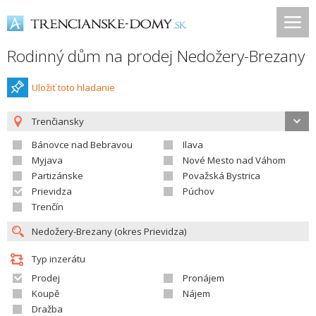
Rodinný dům na prodej Nedožery-Brezany
Uložiť toto hladanie
Trenčiansky
Bánovce nad Bebravou
Ilava
Myjava
Nové Mesto nad Váhom
Partizánske
Považská Bystrica
Prievidza
Púchov
Trenčín
Typ inzerátu
Prodej
Pronájem
Koupě
Nájem
Dražba