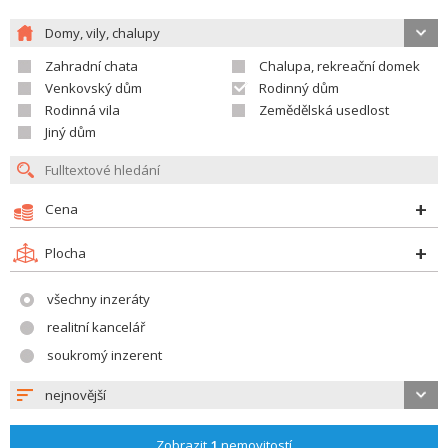
Domy, vily, chalupy
Zahradní chata
Chalupa, rekreační domek
Venkovský dům
Rodinný dům
Rodinná vila
Zemědělská usedlost
Jiný dům
Cena
Plocha
všechny inzeráty
realitní kancelář
soukromý inzerent
nejnovější
Zobrazit
1
nemovitostí