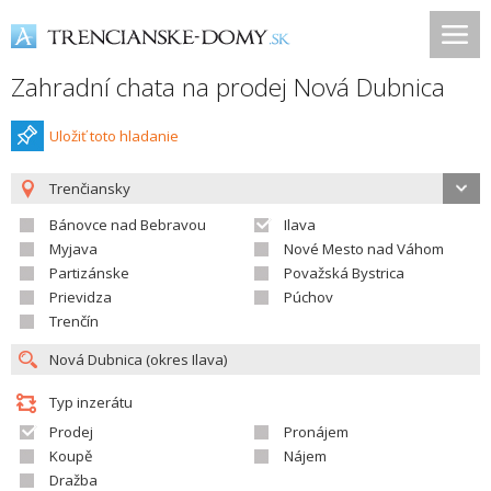
Zahradní chata na prodej Nová Dubnica
Uložiť toto hladanie
Trenčiansky
Bánovce nad Bebravou
Ilava
Myjava
Nové Mesto nad Váhom
Partizánske
Považská Bystrica
Prievidza
Púchov
Trenčín
Typ inzerátu
Prodej
Pronájem
Koupě
Nájem
Dražba