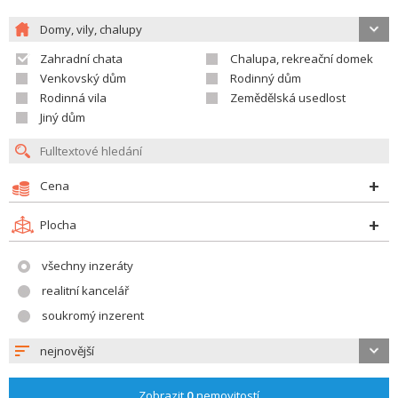
Domy, vily, chalupy
Zahradní chata
Chalupa, rekreační domek
Venkovský dům
Rodinný dům
Rodinná vila
Zemědělská usedlost
Jiný dům
Cena
Plocha
všechny inzeráty
realitní kancelář
soukromý inzerent
nejnovější
Zobrazit
0
nemovitostí