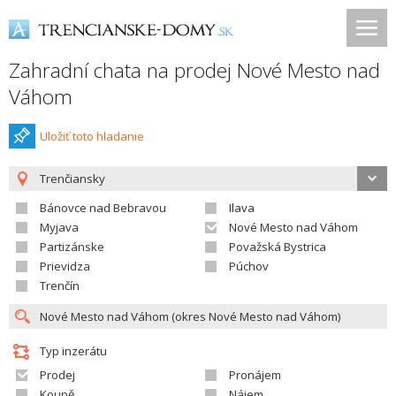
Zahradní chata na prodej Nové Mesto nad
Váhom
Uložiť toto hladanie
Trenčiansky
Bánovce nad Bebravou
Ilava
Myjava
Nové Mesto nad Váhom
Partizánske
Považská Bystrica
Prievidza
Púchov
Trenčín
Typ inzerátu
Prodej
Pronájem
Koupě
Nájem