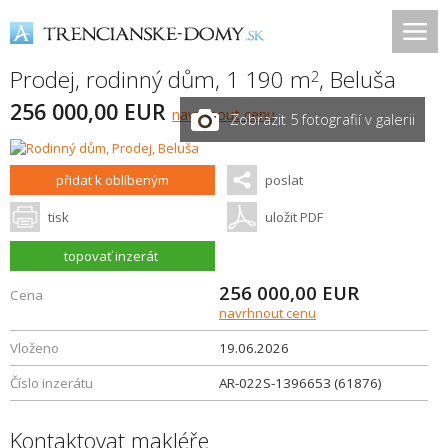
Prodej, rodinný dům, 1 190 m
,
Beluša
2
256 000,00 EUR
navrhnout cenu
Zobrazit 5 fotografií v galerii
přidat k oblíbeným
poslat
tisk
uložit PDF
topovať inzerát
256 000,00
EUR
Cena
navrhnout cenu
Vloženo
19.06.2026
Číslo inzerátu
AR-022S-1396653 (61876)
Kontaktovat makléře