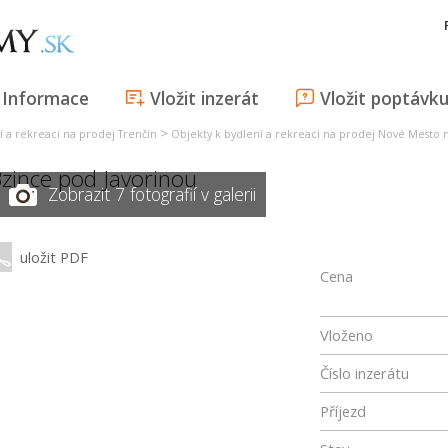
Informace
Vložit inzerát
Vložit poptávk
>
í a rekreaci na prodej Trenčín
Objekty k bydlení a rekreaci na prodej Nové Mesto
zince pod Javorinou
Zobrazit 7 fotografií v galerii
uložit PDF
Cena
Vloženo
Číslo inzerátu
Příjezd