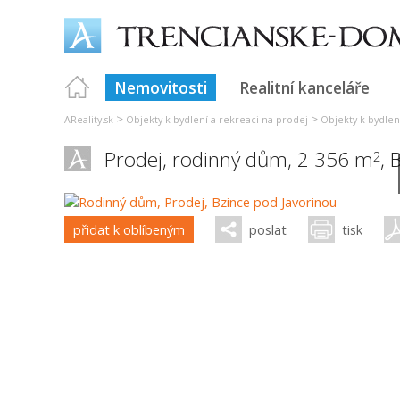
Nemovitosti
Realitní kanceláře
>
>
AReality.sk
Objekty k bydlení a rekreaci na prodej
Objekty k bydlen
Prodej, rodinný dům, 2 356 m
,
B
2
přidat k oblíbeným
poslat
tisk