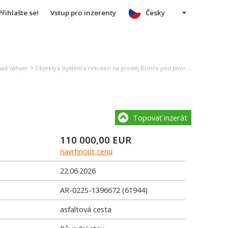
Přihlašte se!
Vstup pro inzerenty
Česky
u
>
>
 nad Váhom
Objekty k bydlení a rekreaci na prodej Bzince pod Javorinou
Rodinný
Topovať inzerát
110 000,00
EUR
navrhnout cenu
22.06.2026
AR-022S-1396672 (61944)
asfaltová cesta