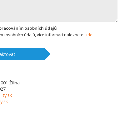
zpracováním osobních údajů
u osobních údajů, více informací naleznete
zde
aktovat
1001
Žilina
027
lity.sk
y.sk