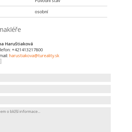
Původní stav
osobní
makléře
na Haruštiaková
lefon: +421413217800
mail:
harustiakova@tureality.sk