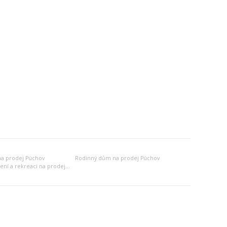
a prodej Púchov
Rodinný dům na prodej Púchov
Jiný objekt k bydlení a rekreaci na prodej Púchov