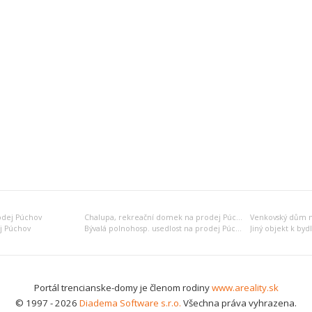
odej Púchov
Chalupa, rekreační domek na prodej Púchov
Venkovský dům n
j Púchov
Bývalá polnohosp. usedlost na prodej Púchov
Portál trencianske-domy je členom rodiny
www.areality.sk
© 1997 - 2026
Diadema Software s.r.o.
Všechna práva vyhrazena.