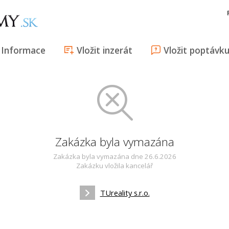
Informace
Vložit inzerát
Vložit poptávk
Zakázka byla vymazána
Zakázka byla vymazána dne 26.6.2026
Zakázku vložila kancelář
TUreality s.r.o.