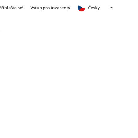
Přihlašte se!
Vstup pro inzerenty
Česky
u