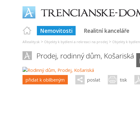
Nemovitosti
Realitní kanceláře
>
>
AReality.sk
Objekty k bydlení a rekreaci na prodej
Objekty k bydlen
Prodej, rodinný dům,
Košariská
přidat k oblíbeným
poslat
tisk