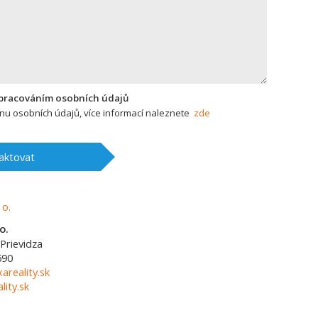
zpracováním osobních údajů
u osobních údajů, více informací naleznete
zde
aktovat
o.
Prievidza
690
areality.sk
ity.sk