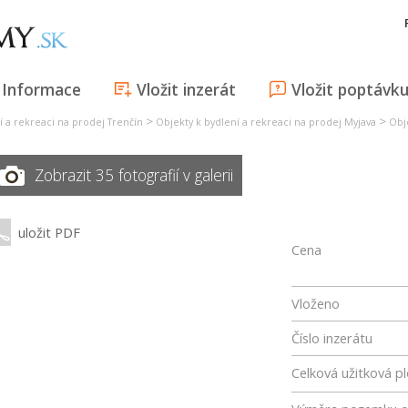
Informace
Vložit inzerát
Vložit poptávk
>
>
í a rekreaci na prodej Trenčín
Objekty k bydlení a rekreaci na prodej Myjava
Obj
Zobrazit 35 fotografií v galerii
uložit PDF
Cena
Vloženo
Číslo inzerátu
Celková užitková p