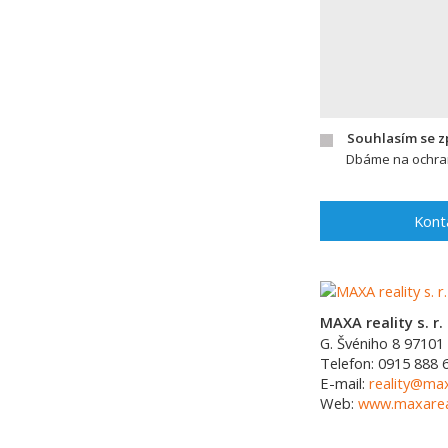
Souhlasím se 
Dbáme na ochran
Kont
MAXA reality s. r. 
G. Švéniho 8
97101
Telefon:
0915 888 
E-mail:
reality@max
Web:
www.maxareal