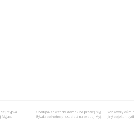
odej Myjava
Chalupa, rekreační domek na prodej Myjava
Venkovský dům n
j Myjava
Bývalá polnohosp. usedlost na prodej Myjava