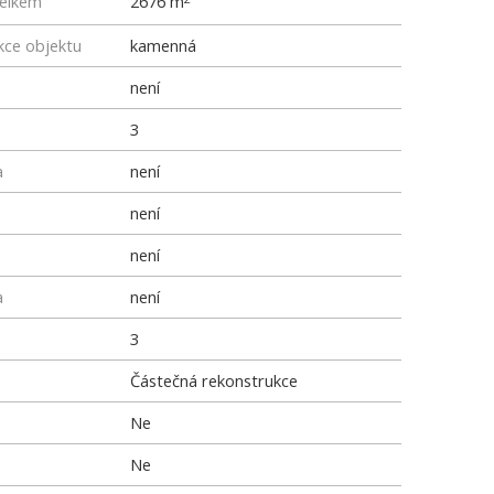
elkem
2676 m
kce objektu
kamenná
není
3
a
není
není
není
a
není
3
Částečná rekonstrukce
Ne
Ne