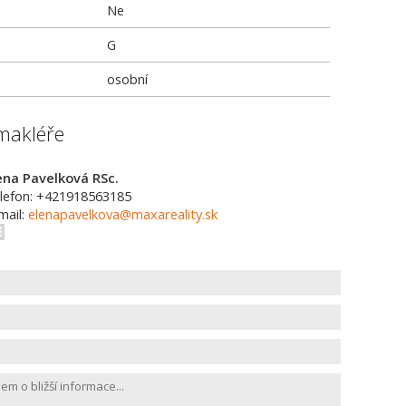
Ne
G
osobní
makléře
ena Pavelková RSc.
lefon: +421918563185
mail:
elenapavelkova@maxareality.sk