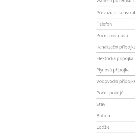
Výměra pozemku c
Převažující konstru
Telefon
Počet místností
Kanalizační přípojk
Elektrická přípojka
Plynová přípojka
Vodovodní přípojk
Počet pokojů
Stav
Balkon
Lodžie