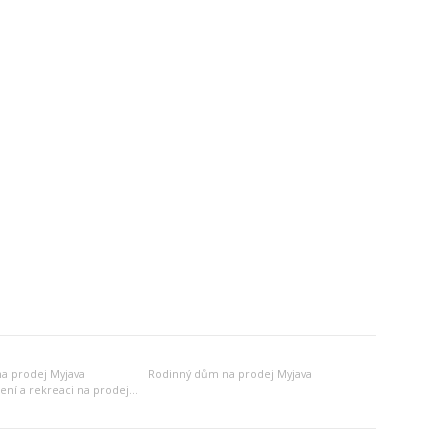
a prodej Myjava
Rodinný dům na prodej Myjava
Jiný objekt k bydlení a rekreaci na prodej Myjava