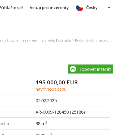
Přihlašte se!
Vstup pro inzerenty
Česky
u
>
ekty k bydlení a rekreaci na prodej Košariská
Rodinný dům na prodej Košariská
Topovať inzerát
195 000,00
EUR
navrhnout cenu
05.02.2025
AR-0009-128450 (25188)
locha
98 m
2
2