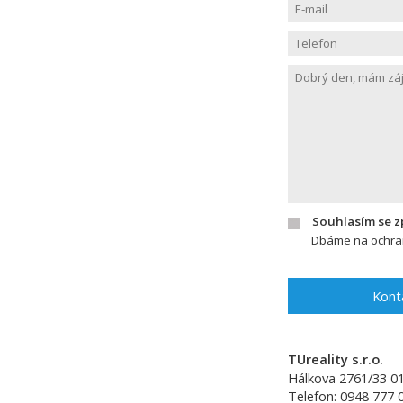
Souhlasím se 
Dbáme na ochran
Kont
TUreality s.r.o.
Hálkova 2761/33
0
Telefon:
0948 777 