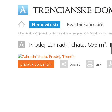
Nemovitosti
Realitní kanceláře
>
>
AReality.sk
Objekty k bydlení a rekreaci na prodej
Objekty k bydlen
Prodej, zahradní chata, 656 m
,
T
2
přidat k oblíbeným
poslat
tisk