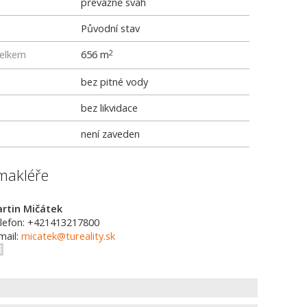
převážně svah
Původní stav
elkem
656 m
2
bez pitné vody
bez likvidace
není zaveden
makléře
rtin Mičátek
lefon: +421413217800
mail:
micatek@tureality.sk