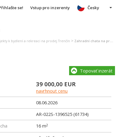
Přihlašte se!
Vstup pro inzerenty
Česky
u
>
ekty k bydlení a rekreaci na prodej Trenčín
Zahradní chata na prodej Trenčín
Topovať inzerát
39 000,00
EUR
navrhnout cenu
08.06.2026
AR-022S-1396525 (61734)
ocha
16 m
2