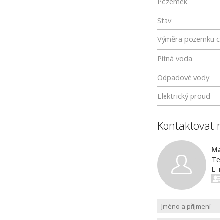
Pozemek
Stav
Výměra pozemku c
Pitná voda
Odpadové vody
Elektrický proud
Kontaktovat 
Ma
Te
E-