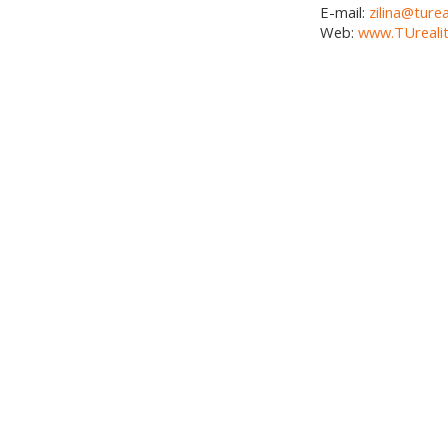
E-mail:
zilina@turea
Web:
www.TUrealit