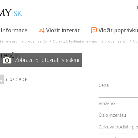
Informace
Vložit inzerát
Vložit poptávk
>
>
í a rekreaci na prodej Trenčín
Objekty k bydlení a rekreaci na prodej Trenčín
Obj
renčín
Zobrazit 5 fotografií v galerii
uložit PDF
Cena
Vloženo
Číslo inzerátu
Celková podlah. pl